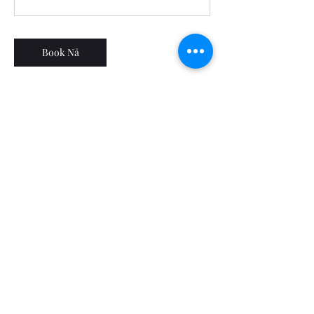
Book Nå
Avbestillingsregler
1. Reservasjon:
- Via nettside eller kundesupport.
- Bekreftelse på e-post/sms.
2. Avbestilling av Eiendomsannonse.no:
- Uforutsette hindringer.
- Kontakt og alternativ tid/refusjon.
3. Kontakte klient:
- Info bekreftelse/korreksjon.
- Viktig for tjenesten.
4. Endring i reservasjon:
- Tidlig forespørsel for endringer.
- Avhengig av tilgjengelighet.
5. Refusjon: