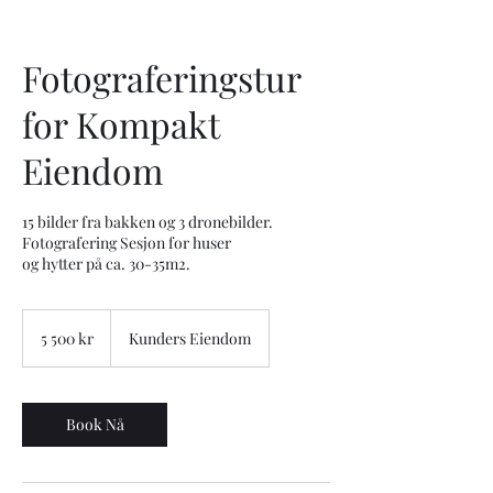
Fotograferingstur
for Kompakt
Eiendom
15 bilder fra bakken og 3 dronebilder.
Fotografering Sesjon for huser
og hytter på ca. 30-35m2.
5 500
norske
5 500 kr
Kunders Eiendom
kroner
Book Nå